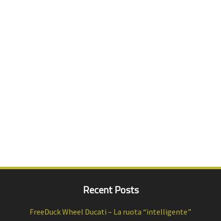
Recent Posts
FreeDuck Wheel Ducati – La ruota “intelligente”