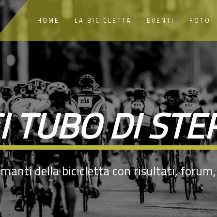
HOME
LA BICICLETTA
EVENTI
FOTO
I TUBO DI ST
manti della bicicletta con risultati, forum