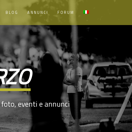
BLOG
ANNUNCI
FORUM
ERZO
, foto, eventi e annunci