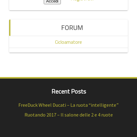
FORUM
Cicloamatore
Recent Posts
FreeDuck Wheel Ducati – La ruota “intelligente”
Ruotando 2017 – Il salone delle 2 e 4 ruote