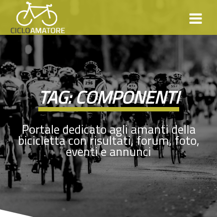
Skip
to
content
TAG:
COMPONENTI
Portale dedicato agli amanti della
bicicletta con risultati, forum, foto,
eventi e annunci